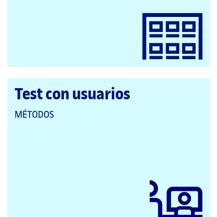
CATEGORÍAS:
Test con usuarios
QUE
MÉTODOS
PERTENECE
A
LAS
CATEGORÍAS: