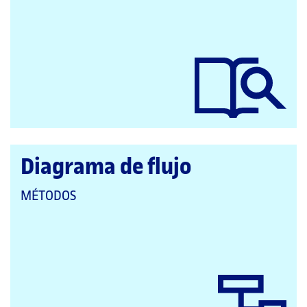
A
LAS
CATEGORÍAS:
Diagrama de flujo
QUE
MÉTODOS
PERTENECE
A
LAS
CATEGORÍAS: