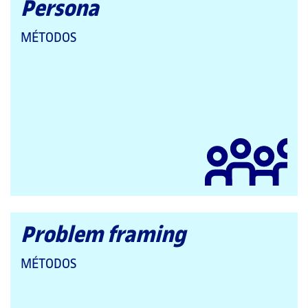
Persona
QUE
MÉTODOS
PERTENECE
A
LAS
CATEGORÍAS:
Problem framing
QUE
MÉTODOS
PERTENECE
A