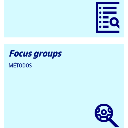
CATEGORÍAS:
Focus groups
QUE
MÉTODOS
PERTENECE
A
LAS
CATEGORÍAS: