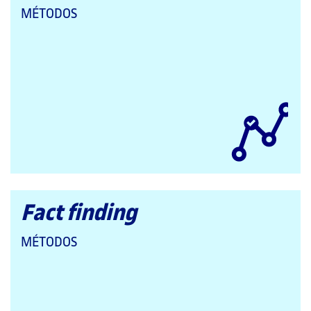
QUE
MÉTODOS
PERTENECE
A
LAS
CATEGORÍAS:
Fact finding
QUE
MÉTODOS
PERTENECE
A
LAS