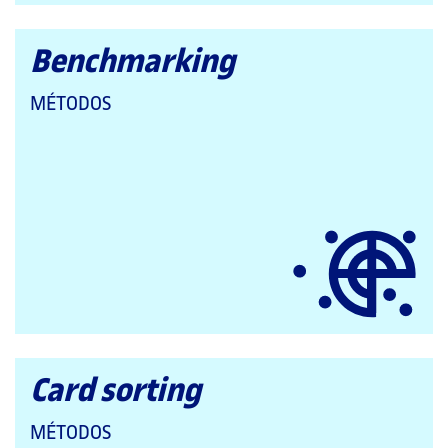
Benchmarking
QUE
MÉTODOS
PERTENECE
A
LAS
CATEGORÍAS:
Card sorting
QUE
MÉTODOS