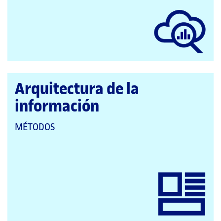
CATEGORÍAS:
Arquitectura de la
información
QUE
MÉTODOS
PERTENECE
A
LAS
CATEGORÍAS: