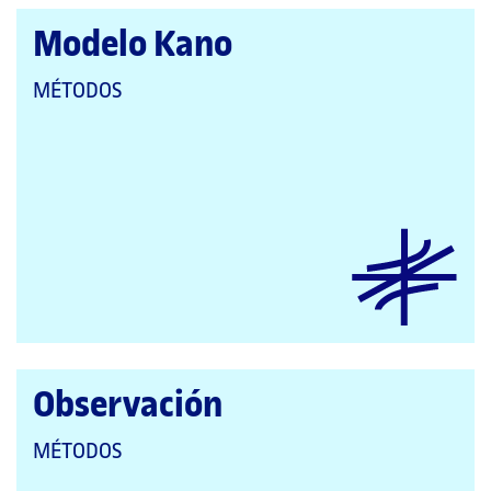
Modelo Kano
QUE
MÉTODOS
PERTENECE
A
LAS
CATEGORÍAS:
Observación
QUE
MÉTODOS
PERTENECE