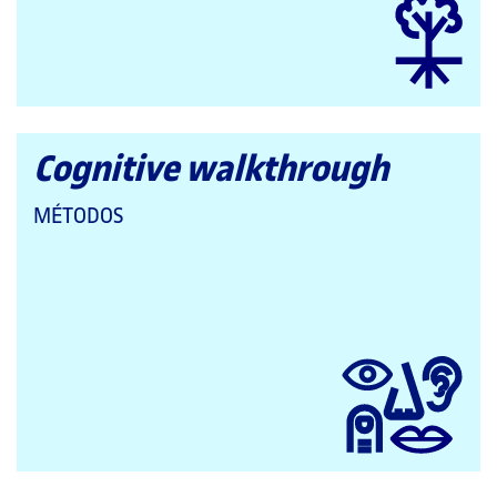
Cognitive walkthrough
QUE
MÉTODOS
PERTENECE
A
LAS
CATEGORÍAS: