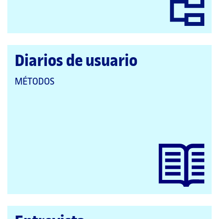
Diarios de usuario
QUE
MÉTODOS
PERTENECE
A
LAS
CATEGORÍAS: