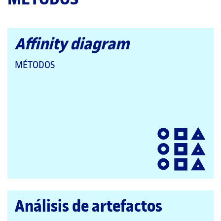
Affinity diagram
QUE
MÉTODOS
PERTENECE
A
LAS
CATEGORÍAS:
Análisis de artefactos