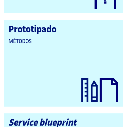
Prototipado
QUE
MÉTODOS
PERTENECE
A
LAS
CATEGORÍAS:
Service blueprint