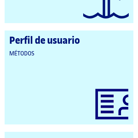
Perfil de usuario
QUE
MÉTODOS
PERTENECE
A
LAS
CATEGORÍAS: