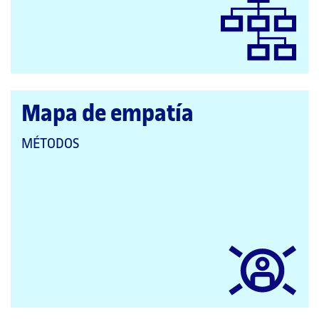
Mapa de empatía
QUE
MÉTODOS
PERTENECE
A
LAS
CATEGORÍAS: