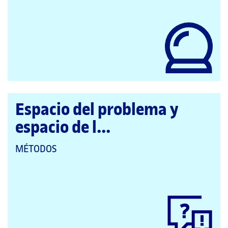
LAS
CATEGORÍAS:
Espacio del problema y
espacio de l...
QUE
MÉTODOS
PERTENECE
A
LAS
CATEGORÍAS: