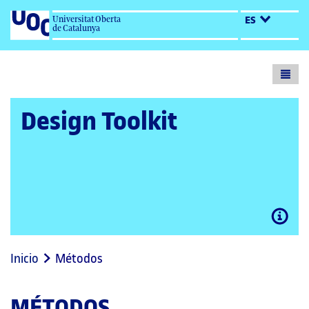
Universitat Oberta
ES
de Catalunya
Toogl
menu
Design Toolkit
Abrir
modal
Inicio
Métodos
MÉTODOS