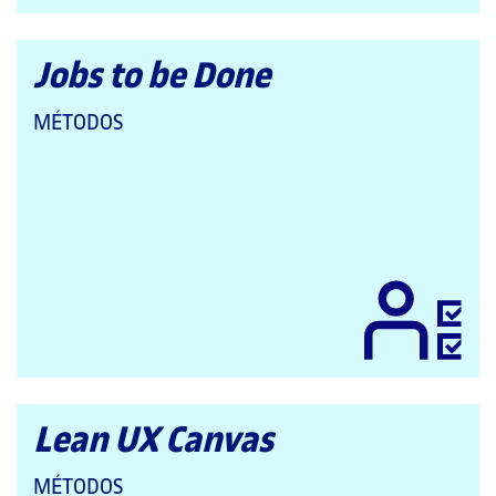
Jobs to be Done
QUE
MÉTODOS
PERTENECE
A
LAS
CATEGORÍAS:
Lean UX Canvas
QUE
MÉTODOS