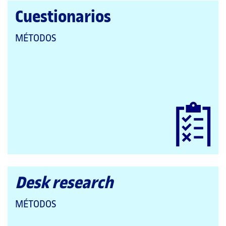
Cuestionarios
QUE
MÉTODOS
PERTENECE
A
LAS
CATEGORÍAS:
Desk research
QUE
MÉTODOS
PERTENECE