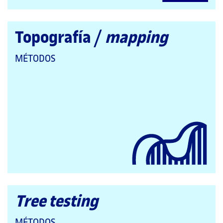
Topografía /
mapping
QUE
MÉTODOS
PERTENECE
A
LAS
CATEGORÍAS:
Tree testing
QUE
MÉTODOS