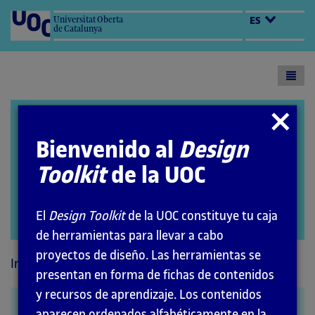
Universitat Oberta
ES
de Catalunya
Toogl
menu
Design Toolkit
Cerrar
modal
Bienvenido al
Design
Toolkit
de la UOC
El
Design Toolkit
de la UOC constituye tu caja
Abrir
de herramientas para llevar a cabo
modal
proyectos de diseño. Las herramientas se
Inicio
Métodos
presentan en forma de fichas de contenidos
y recursos de aprendizaje. Los contenidos
Focus groups
aparecen ordenados alfabéticamente en la