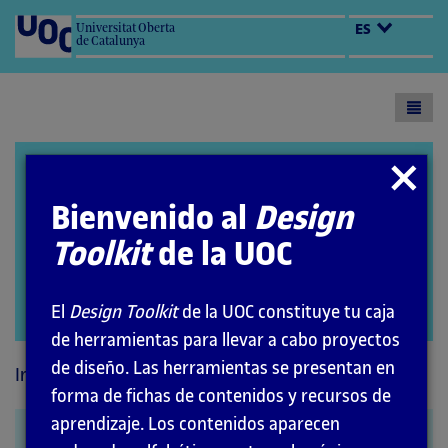
Universitat Oberta
ES
de Catalunya
Toogl
menu
Design Toolkit
Cerrar
modal
Bienvenido al
Design
Toolkit
de la UOC
El
Design Toolkit
de la UOC constituye tu caja
Abrir
modal
de herramientas para llevar a cabo proyectos
de diseño. Las herramientas se presentan en
Inicio
Métodos
forma de fichas de contenidos y recursos de
aprendizaje. Los contenidos aparecen
Mapa de empatía