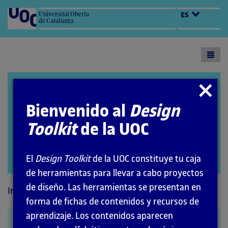
Universitat Oberta
ES
de Catalunya
Toogl
menu
Design Toolkit
Cerrar
modal
Bienvenido al
Design
Toolkit
de la UOC
El
Design Toolkit
de la UOC constituye tu caja
Abrir
modal
de herramientas para llevar a cabo proyectos
de diseño. Las herramientas se presentan en
Inicio
Métodos
forma de fichas de contenidos y recursos de
aprendizaje. Los contenidos aparecen
Perfil de usuario