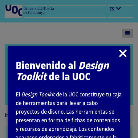
Universitat Oberta
ES
de Catalunya
Toogl
menu
Design Toolkit
Cerrar
modal
Bienvenido al
Design
Toolkit
de la UOC
El
Design Toolkit
de la UOC constituye tu caja
Abrir
de herramientas para llevar a cabo
modal
proyectos de diseño. Las herramientas se
Inicio
Métodos
presentan en forma de fichas de contenidos
y recursos de aprendizaje. Los contenidos
Card sorting
aparecen ordenados alfabéticamente en la