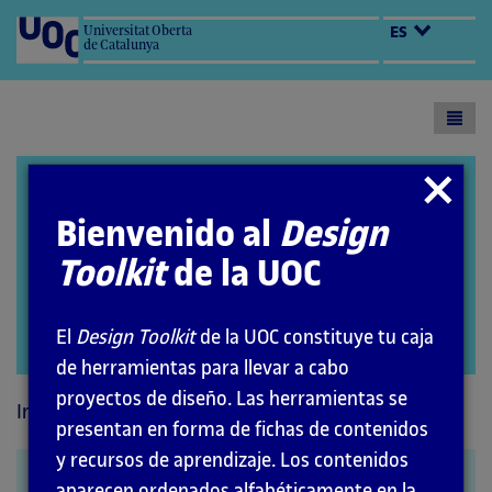
Universitat Oberta
ES
de Catalunya
Toogl
menu
Design Toolkit
Cerrar
modal
Bienvenido al
Design
Toolkit
de la UOC
El
Design Toolkit
de la UOC constituye tu caja
Abrir
de herramientas para llevar a cabo
modal
proyectos de diseño. Las herramientas se
Inicio
Métodos
presentan en forma de fichas de contenidos
y recursos de aprendizaje. Los contenidos
Entrevista
aparecen ordenados alfabéticamente en la