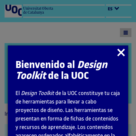
Universitat Oberta
ES
de Catalunya
Toogl
menu
Design Toolkit
Cerrar
modal
Bienvenido al
Design
Toolkit
de la UOC
El
Design Toolkit
de la UOC constituye tu caja
Abrir
de herramientas para llevar a cabo
modal
proyectos de diseño. Las herramientas se
Inicio
Métodos
presentan en forma de fichas de contenidos
y recursos de aprendizaje. Los contenidos
Benchmarking
aparecen ordenados alfabéticamente en la