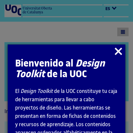
Universitat Oberta
ES
de Catalunya
Toogl
menu
Design Toolkit
Cerrar
modal
Bienvenido al
Design
Toolkit
de la UOC
El
Design Toolkit
de la UOC constituye tu caja
Abrir
de herramientas para llevar a cabo
modal
proyectos de diseño. Las herramientas se
Inicio
Métodos
presentan en forma de fichas de contenidos
y recursos de aprendizaje. Los contenidos
Experience map
aparecen ordenados alfabéticamente en la