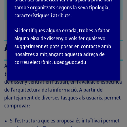
també organitzats segons la seva tipologia,
GUIA
característiques i atributs.
Si identifiques alguna errada, trobes a faltar
alguna eina de disseny o vols fer qualsevol
Abans de començar
suggeriment et pots posar en contacte amb
nosaltres a mitjançant aquesta adreça de
correu electrònic: uxed@uoc.edu
Aquesta guia amplia la fitxa de
Tree testing
. El
tree
testing
és una tècnica que s’inscriu, dins d’un procés
de disseny centrat en l’usuari, en l’avaluació específica
de l’arquitectura de la informació. A partir del
plantejament de diverses tasques als usuaris, permet
comprovar:
Si l’estructura que es proposa és intuïtiva i permet