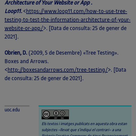
Architecture of Your Website or App .
Loop11.
<
https://www.loop11.com/how-to-use-tree-
testing-to-test-the-information-architecture-of-your-
website-or-app/
>. [Data de consulta: 25 de gener de
2021].
Obrien, D.
(2009, 5 de Desembre) «Tree Testing».
Boxes and Arrows.
<
http://boxesandarrows.com/tree-testing/
>. [Data
de consulta: 25 de gener de 2021].
uoc.edu
Els textos i imatges publicats en aquesta obra estan
subjectes –llevat que s’indiqui el contrari– a una
llicència Creative Commons de tipus Reconeixement-