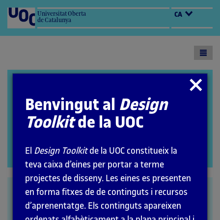
Universitat Oberta
CA
de Catalunya
Toogl
menu
Design Toolkit
Tancar
modal
Benvingut al
Design
Toolkit
de la UOC
El
Design Toolkit
de la UOC constitueix la
Open
teva caixa d’eines per portar a terme
modal
projectes de disseny. Les eines es presenten
Tree testing
en forma fitxes de de continguts i recursos
d’aprenentatge. Els continguts apareixen
ordenats alfabèticament a la plana principal i