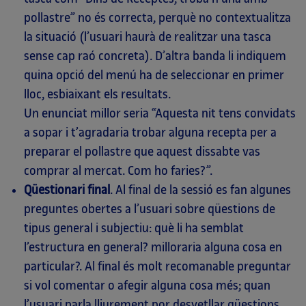
pollastre” no és correcta, perquè no contextualitza
la situació (l’usuari haurà de realitzar una tasca
sense cap raó concreta). D’altra banda li indiquem
quina opció del menú ha de seleccionar en primer
lloc, esbiaixant els resultats.
Un enunciat millor seria “Aquesta nit tens convidats
a sopar i t’agradaria trobar alguna recepta per a
preparar el pollastre que aquest dissabte vas
comprar al mercat. Com ho faries?”.
Qüestionari final
. Al final de la sessió es fan algunes
preguntes obertes a l’usuari sobre qüestions de
tipus general i subjectiu: què li ha semblat
l’estructura en general? milloraria alguna cosa en
particular?. Al final és molt recomanable preguntar
si vol comentar o afegir alguna cosa més; quan
l’usuari parla lliurement por desvetllar qüestions