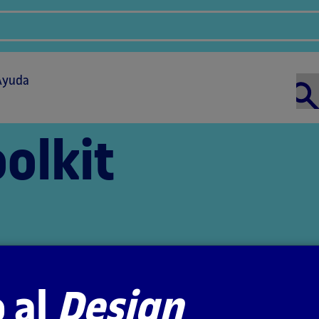
Ayuda
olkit
 al
Design