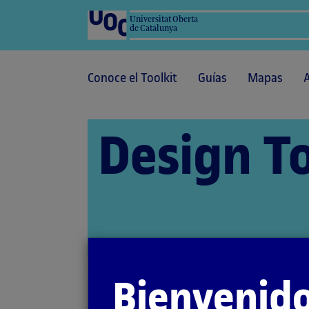
Universitat Oberta
de Catalunya
Conoce el Toolkit
Guías
Mapas
Design To
Bienvenido
Tree testing