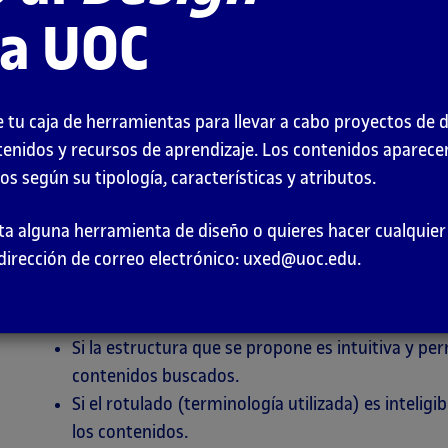
la UOC
 tu caja de herramientas para llevar a cabo proyectos de 
tenidos y recursos de aprendizaje. Los contenidos aparec
s según su tipología, características y atributos.
Esta guía amplía la ficha de
Tree testing
. El
tree tes
falta alguna herramienta de diseño o quieres hacer cualqui
de un proceso de diseño centrado en el usuario, en l
dirección de correo electrónico: uxed@uoc.edu.
de la información. A partir del planteamiento de var
comprobar:
Si la estructura que se propone es intuitiva y per
contenidos buscados.
Si el rotulado (terminología utilizada) es intelig
los contenidos.