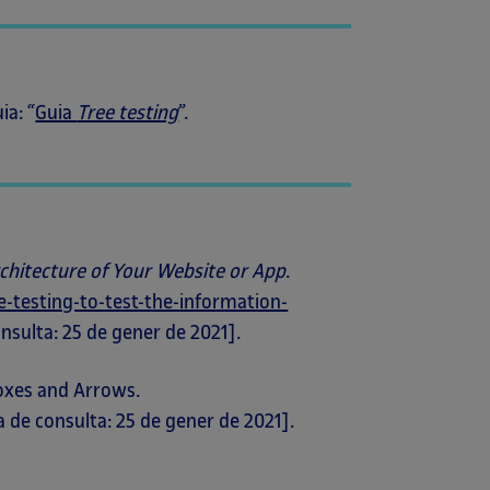
ia: “
Guia
Tree testing
”.
rchitecture of Your Website or App
.
-testing-to-test-the-information-
onsulta: 25 de gener de 2021].
oxes and Arrows.
a de consulta: 25 de gener de 2021].