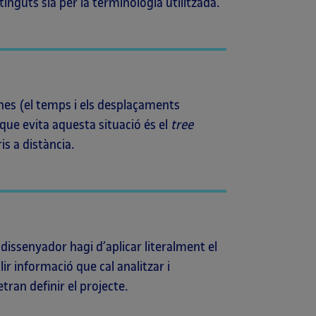
ntinguts sia per la terminologia utilitzada.
ones (el temps i els desplaçaments
 que evita aquesta situació és el
tree
s a distància.
 dissenyador hagi d’aplicar literalment el
ir informació que cal analitzar i
tran definir el projecte.