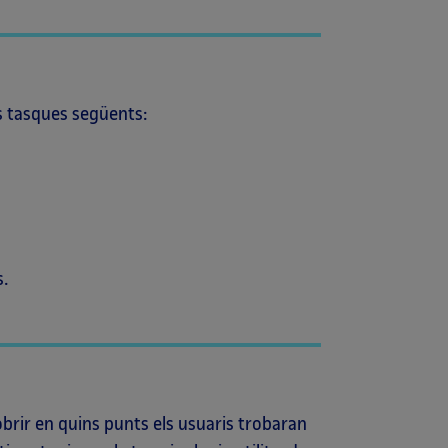
les tasques següents:
s.
obrir en quins punts els usuaris trobaran