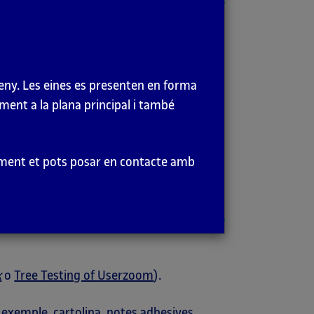
ctura de la informació que, a partir del
met comprovar:
seny. Les eines es presenten en forma
ment a la plana principal i també
et trobar amb facilitat els continguts
gible i es relaciona de manera òptima amb
eriment et pots posar en contacte amb
k
o
Tree Testing of Userzoom
).
 exemple, cartolina, notes adhesives,