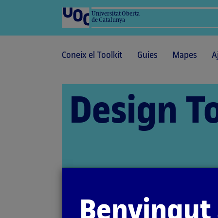
Universitat Oberta
de Catalunya
Coneix el Toolkit
Guies
Mapes
A
Design To
Benvingut 
Inici
Mètodes