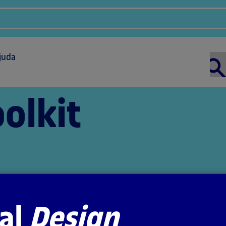
juda
olkit
al
Design