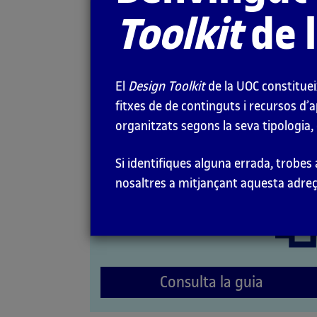
Toolkit
de 
Tree testing
MÈTODES
El
Design Toolkit
de la UOC constituei
fitxes de de continguts i recursos d’
organitzats segons la seva tipologia, 
Si identifiques alguna errada, trobes
nosaltres a mitjançant aquesta adre
Consulta la guia