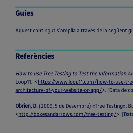
Guies
Aquest contingut s’amplia a través de la següent gu
Referències
How to use Tree Testing to Test the Information A
Loop11. <
https://www.loop11.com/how-to-use-tree
architecture-of-your-website-or-app/
>. [Data de c
Obrien, D.
(2009, 5 de Desembre) «Tree Testing». B
<
http://boxesandarrows.com/tree-testing/
>. [Dat