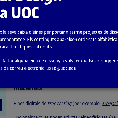
Què és?
la UOC
El
tree testing
és un mètode d’avaluació de l’arquite
plantejament de diverses tasques als usuaris, per
x la teva caixa d’eines per portar a terme projectes de dis
aprenentatge. Els continguts apareixen ordenats alfabètica
Si l’estructura que es proposa és intuïtiva i perm
característiques i atributs.
cercats.
Si el retolat (terminologia utilitzada) és intel·li
 a faltar alguna eina de disseny o vols fer qualsevol sugg
els continguts.
ça de correu electrònic: uxed@uoc.edu
Materials
Eines digitals de
tree testing
(per exemple,
Treejac
Opcionalment, es poden utilitzar eines físiques (per