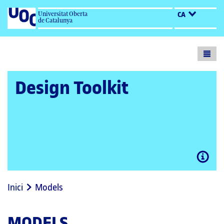
Universitat Oberta
CA
de Catalunya
Toogl
menu
Design Toolkit
Open
modal
Inici
Models
MODELS