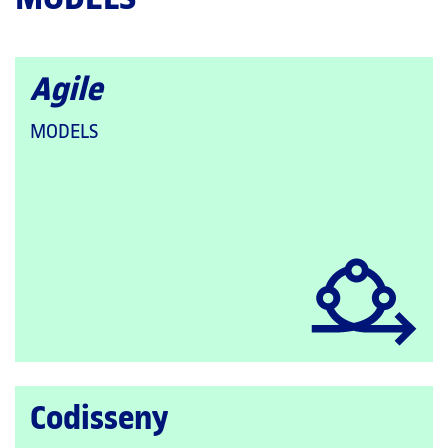
Agile
QUE
MODELS
PERTANY
A
LES
CATEGORIES:
Codisseny