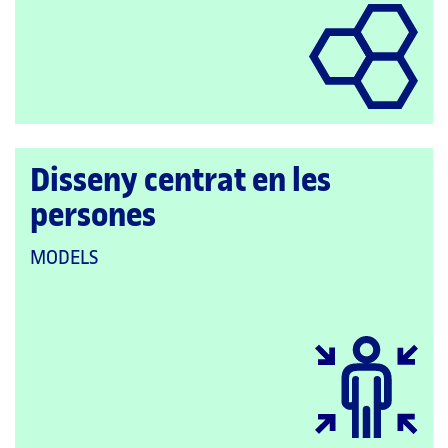
CATEGORIES:
Disseny centrat en les
persones
QUE
MODELS
PERTANY
A
LES
CATEGORIES: