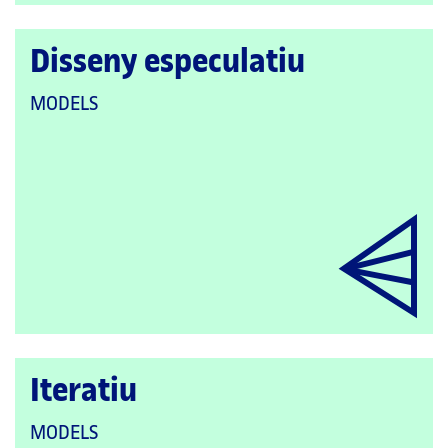
Disseny especulatiu
QUE
MODELS
PERTANY
A
LES
CATEGORIES:
Iteratiu
QUE
MODELS