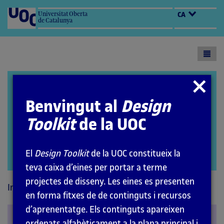
Universitat Oberta
CA
de Catalunya
Toogl
menu
Design Toolkit
Tancar
modal
Benvingut al
Design
Toolkit
de la UOC
El
Design Toolkit
de la UOC constitueix la
Open
teva caixa d’eines per portar a terme
modal
projectes de disseny. Les eines es presenten
Inici
Principis
Perceptius
en forma fitxes de de continguts i recursos
d’aprenentatge. Els continguts apareixen
Similitud
ordenats alfabèticament a la plana principal i