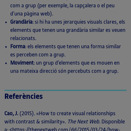
com a grup (per exemple, la capçalera o el peu
d’una pàgina web).
Grandària
: si hi ha unes jerarquies visuals clares, els
elements que tenen una grandària similar es veuen
relacionats.
Forma
: els elements que tenen una forma similar
es perceben com a grup.
Moviment
: un grup d’elements que es mouen en
una mateixa direcció són percebuts com a grup.
Referències
Cao, J.
(2015). «How to create visual relationships
with contrast & similarity».
The Next Web
. Disponible
a: <
https://thenextweb.com/dd/2015/03/24/how-