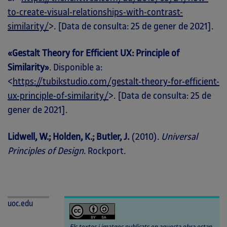
to-create-visual-relationships-with-contrast-
similarity/
>. [Data de consulta: 25 de gener de 2021].
«Gestalt Theory for Efficient UX: Principle of
Similarity»
. Disponible a:
<
https://tubikstudio.com/gestalt-theory-for-efficient-
ux-principle-of-similarity/
>. [Data de consulta: 25 de
gener de 2021].
Lidwell, W.; Holden, K.; Butler, J.
(2010).
Universal
Principles of Design
. Rockport.
uoc.edu
Els textos i imatges publicats en aquesta obra estan