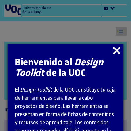
Universitat Oberta
ES
de Catalunya
Toogl
menu
Design Toolkit
Cerrar
modal
Bienvenido al
Design
Toolkit
de la UOC
El
Design Toolkit
de la UOC constituye tu caja
Abrir
de herramientas para llevar a cabo
modal
proyectos de diseño. Las herramientas se
Inicio
Principios
Perceptivos
presentan en forma de fichas de contenidos
y recursos de aprendizaje. Los contenidos
Similitud
aparecen ordenados alfabéticamente en la