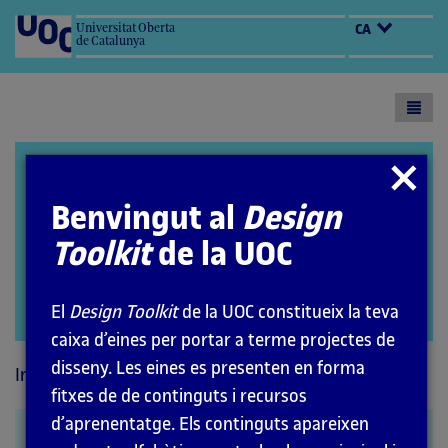
Universitat Oberta
CA
de Catalunya
Toogl
menu
Design Toolkit
Tancar
modal
Benvingut al
Design
Toolkit
de la UOC
El
Design Toolkit
de la UOC constitueix la teva
Open
modal
caixa d’eines per portar a terme projectes de
disseny. Les eines es presenten en forma
Inici
Mètodes
fitxes de de continguts i recursos
d’aprenentatge. Els continguts apareixen
Mapa d’empatia