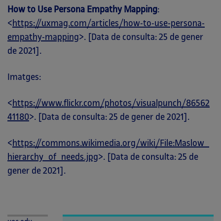
How to Use Persona Empathy Mapping
:
<
https://uxmag.com/articles/how-to-use-persona-
empathy-mapping
>. [Data de consulta: 25 de gener
de 2021].
Imatges:
<
https://www.flickr.com/photos/visualpunch/86562
41180
>. [Data de consulta: 25 de gener de 2021].
<
https://commons.wikimedia.org/wiki/File:Maslow_
hierarchy_of_needs.jpg
>. [Data de consulta: 25 de
gener de 2021].