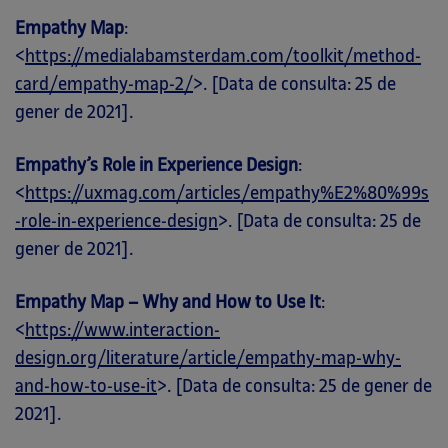
Empathy Map
:
<
https://medialabamsterdam.com/toolkit/method-
card/empathy-map-2/
>. [Data de consulta: 25 de
gener de 2021].
Empathy’s Role in Experience Design
:
<
https://uxmag.com/articles/empathy%E2%80%99s
-role-in-experience-design
>. [Data de consulta: 25 de
gener de 2021].
Empathy Map – Why and How to Use It
:
<
https://www.interaction-
design.org/literature/article/empathy-map-why-
and-how-to-use-it
>. [Data de consulta: 25 de gener de
2021].