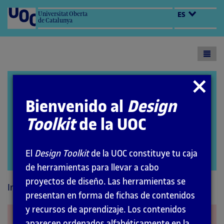
Universitat Oberta
ES
de Catalunya
Toogl
menu
Design Toolkit
Cerrar
modal
Bienvenido al
Design
Toolkit
de la UOC
El
Design Toolkit
de la UOC constituye tu caja
Abrir
de herramientas para llevar a cabo
modal
proyectos de diseño. Las herramientas se
Inicio
Interacción
presentan en forma de fichas de contenidos
y recursos de aprendizaje. Los contenidos
Glosario UX / HCI
aparecen ordenados alfabéticamente en la