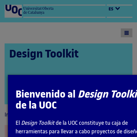
Universitat Oberta
ES
de Catalunya
Toogl
menu
Design Toolkit
Bienvenido al
Design Toolki
Abrir
de la UOC
modal
Inicio
Interacción
El
Design Toolkit
de la UOC constituye tu caja de
herramientas para llevar a cabo proyectos de diseñ
Realidad virtual