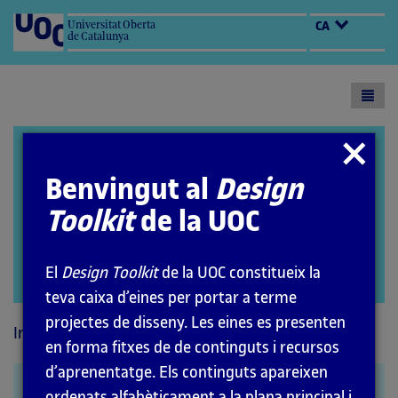
Universitat Oberta
CA
de Catalunya
Toogl
menu
Design Toolkit
Tancar
modal
Benvingut al
Design
Toolkit
de la UOC
El
Design Toolkit
de la UOC constitueix la
Open
teva caixa d’eines per portar a terme
modal
projectes de disseny. Les eines es presenten
Inici
Mètodes
en forma fitxes de de continguts i recursos
d’aprenentatge. Els continguts apareixen
Benchmarking
ordenats alfabèticament a la plana principal i