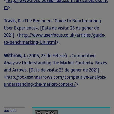
<
http://www.nosolousabilidad.com/articulos/uxd.ht
m
>.
Travis, D.
«The Beginners’ Guide to Benchmarking
User Experience». [Data de visita: 25 de gener de
2021]. <
http://www.userfocus.co.uk/articles/guide-
to-benchmarking-UX.html
>.
Withrow, J.
(2006, 27 de Febrer). «Competitive
Analysis: Understanding the Market Context». Boxes
and Arrows. [Data de visita: 25 de gener de 2021].
<
http://boxesandarrows.com/competitive-analysis-
understanding-the-market-context/
>.
uoc.edu