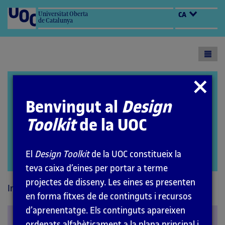
Universitat Oberta
CA
de Catalunya
Toogl
menu
Design Toolkit
Tancar
modal
Benvingut al
Design
Toolkit
de la UOC
El
Design Toolkit
de la UOC constitueix la
Open
teva caixa d’eines per portar a terme
modal
projectes de disseny. Les eines es presenten
Inici
Principis
Cognitius
en forma fitxes de de continguts i recursos
d’aprenentatge. Els continguts apareixen
Visibilitat
ordenats alfabèticament a la plana principal i