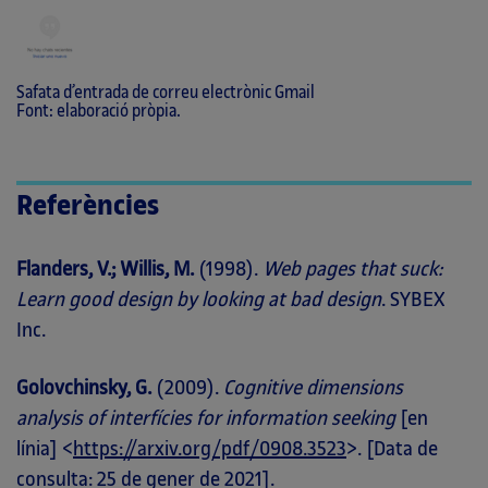
Safata d’entrada de correu electrònic Gmail
Font: elaboració pròpia.
Referències
Flanders, V.; Willis, M.
(1998).
Web pages that suck:
Learn good design by looking at bad design
. SYBEX
Inc.
Golovchinsky, G.
(2009).
Cognitive dimensions
analysis of interfícies for information seeking
[en
línia] <
https://arxiv.org/pdf/0908.3523
>. [Data de
consulta: 25 de gener de 2021].