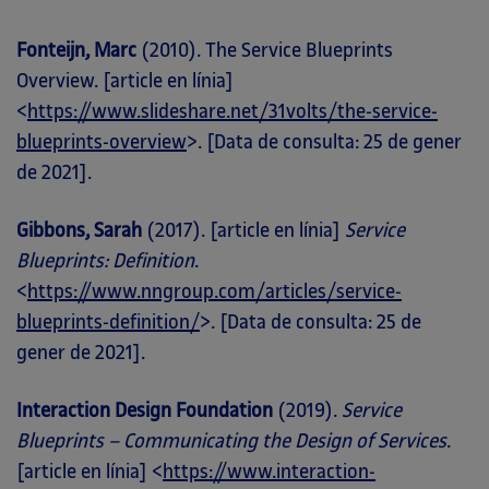
Fonteijn, Marc
(2010). The Service Blueprints
Overview. [article en línia]
<
https://www.slideshare.net/31volts/the-service-
blueprints-overview
>. [Data de consulta: 25 de gener
de 2021].
Gibbons, Sarah
(2017). [article en línia]
Service
Blueprints: Definition
.
<
https://www.nngroup.com/articles/service-
blueprints-definition/
>. [Data de consulta: 25 de
gener de 2021].
Interaction Design Foundation
(2019).
Service
Blueprints – Communicating the Design of Services
.
[article en línia] <
https://www.interaction-