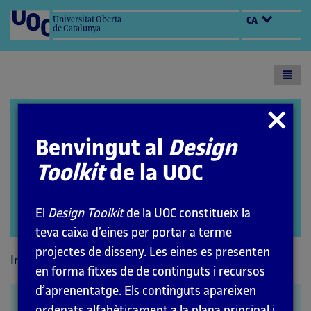
Universitat Oberta
CA
de Catalunya
Toogl
menu
Design Toolkit
Tancar
modal
Benvingut al
Design
Toolkit
de la UOC
El
Design Toolkit
de la UOC constitueix la
Open
teva caixa d’eines per portar a terme
modal
projectes de disseny. Les eines es presenten
Inici
Mètodes
en forma fitxes de de continguts i recursos
d’aprenentatge. Els continguts apareixen
Service blueprint
ordenats alfabèticament a la plana principal i