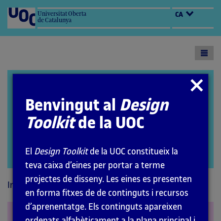
Universitat Oberta
CA
de Catalunya
Toogl
menu
Design Toolkit
Tancar
modal
Benvingut al
Design
Toolkit
de la UOC
El
Design Toolkit
de la UOC constitueix la
Open
teva caixa d’eines per portar a terme
modal
projectes de disseny. Les eines es presenten
Inici
Recursos
Estratègies visuals
en forma fitxes de de continguts i recursos
d’aprenentatge. Els continguts apareixen
Product journey
ordenats alfabèticament a la plana principal i