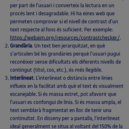
per part de l’usuari i converteix la lectura en un
procés lent i desagradable. Hi ha eines web que
permeten comprovar si el nivell de contrast d’un
text respecte al fons és suficient. Per exemple:
https://webaim.org/resources/contrastchecker/
.
Grandària
. Un text ben jerarquitzat, en què
s’articulen bé les grandàries perquè l’usuari pugui
reconèixer sense dificultats els diferents nivells de
contingut (títol, cos, etc.), és més llegible.
Interlineat
. L’interlineat o distància entre línies
influeix en la facilitat amb què el text és visualment
escanejable. Si és massa estret, pot afavorir que
l’usuari es confongui de línia. Si és massa ampla, el
text semblarà fragmentat en lloc de tenir una
continuïtat. En disseny per a pantalla, l’interlineat
ideal generalment se situa al voltant del 150% de la