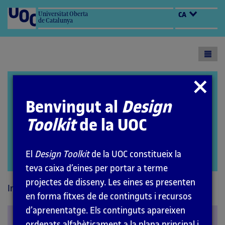
Universitat Oberta
CA
de Catalunya
Toogl
menu
Design Toolkit
Tancar
modal
Benvingut al
Design
Toolkit
de la UOC
El
Design Toolkit
de la UOC constitueix la
Open
teva caixa d’eines per portar a terme
modal
projectes de disseny. Les eines es presenten
Inici
Principis
Perceptius
en forma fitxes de de continguts i recursos
d’aprenentatge. Els continguts apareixen
Llegibilitat
ordenats alfabèticament a la plana principal i