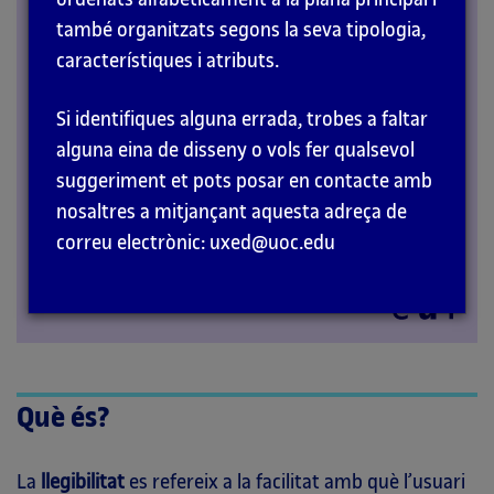
també organitzats segons la seva tipologia,
PRINCIPIS
característiques i atributs.
Si identifiques alguna errada, trobes a faltar
alguna eina de disseny o vols fer qualsevol
suggeriment et pots posar en contacte amb
nosaltres a mitjançant aquesta adreça de
correu electrònic: uxed@uoc.edu
Què és?
La
llegibilitat
es refereix a la facilitat amb què l’usuari