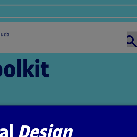
juda
olkit
al
Design