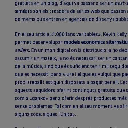
gratuïta en un blog, d’aquí va passar a ser un
best-s
similars són els creadors de sèries web que passen 
de mems que entren en agències de disseny i publici
En el seu article «1.000 fans veritables», Kevin Kel
permet desenvolupar
models econòmics alternatiu
sellers
. En un món digital on la distribució ja no d
assumir un mateix, ja no és necessari ser un cantan
de la música, sinó que és suficient tenir mil seguid
que es necessiti per a viure i el que es vulgui que pa
propi treball i estiguin disposats a pagar per ell. L
aquests seguidors oferint continguts gratuïts que s
com a «ganxo» per a oferir després productes més
sense problemes. Tal com en el seu moment va afirma
alguna cosa: sigues l’única».