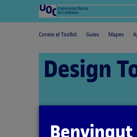
Universitat Oberta
de Catalunya
Coneix el Toolkit
Guies
Mapes
A
Design To
Benvingut 
Inici
Mirades