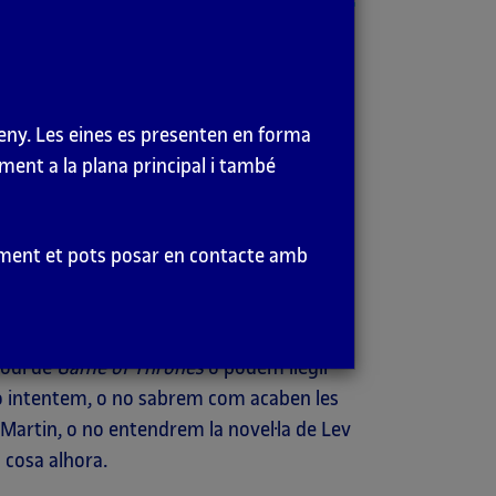
ar i distribuir la informació en mitjans
uguin guanyar-hi diners. Una peça clau en
seny. Les eines es presenten en forma
egular models d’oferta i demanda, el fet
ment a la plana principal i també
càs permet augmentar-ne el preu. Quan
 valor econòmic es redueix a zero.
eriment et pots posar en contacte amb
tínuament per informació i en el qual
-se en proveïdor de continguts, quin
ue ens esforcem, solament podem parar
sodi de
Game of Thrones
o podem llegir
 ho intentem, o no sabrem com acaben les
Martin, o no entendrem la novel·la de Lev
 cosa alhora.