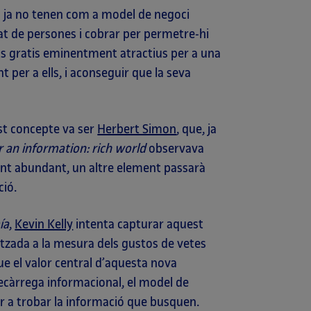
rs ja no tenen com a model de negoci
at de persones i cobrar per permetre-hi
uts gratis eminentment atractius per a una
 per a ells, i aconseguir que la seva
st concepte va ser
Herbert Simon
, que, ja
r an information: rich world
observava
ent abundant, un altre element passarà
ció.
ía
,
Kevin Kelly
intenta capturar aquest
itzada a la mesura dels gustos de vetes
ue el valor central d’aquesta nova
ecàrrega informacional, el model de
er a trobar la informació que busquen.