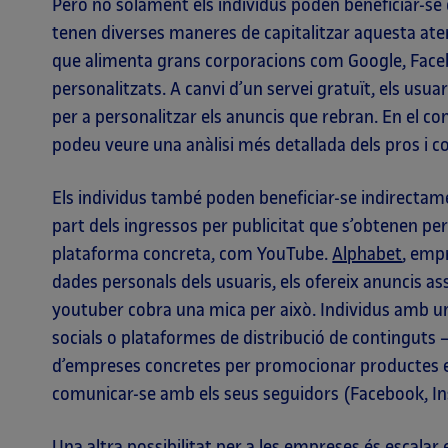
Però no solament els individus poden beneficiar-se 
tenen diverses maneres de capitalitzar aquesta aten
que alimenta grans corporacions com Google, Faceb
personalitzats. A canvi d’un servei gratuït, els usu
per a personalitzar els anuncis que rebran. En el c
podeu veure una anàlisi més detallada dels pros i c
Els individus també poden beneficiar-se indirectam
part dels ingressos per publicitat que s’obtenen pe
plataforma concreta, com YouTube.
Alphabet
, emp
dades personals dels usuaris, els ofereix anuncis asso
youtuber cobra una mica per això. Individus amb u
socials o plataformes de distribució de continguts 
d’empreses concretes per promocionar productes e
comunicar-se amb els seus seguidors (Facebook, In
Una altra possibilitat per a les empreses és escalar