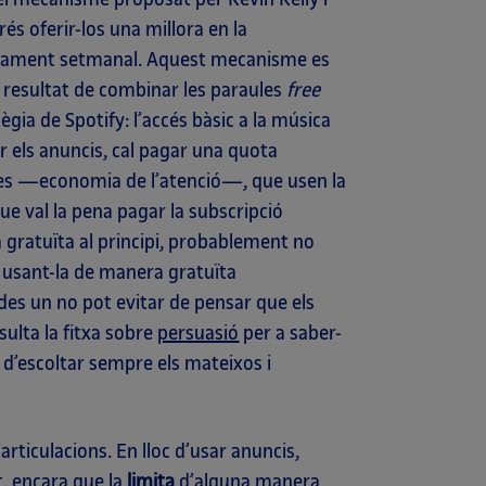
és oferir-los una millora en la
pagament setmanal. Aquest mecanisme es
l resultat de combinar les paraules
free
ègia de Spotify: l’accés bàsic a la música
ar els anuncis, cal pagar una quota
nes —economia de l’atenció—, que usen la
ue val la pena pagar la subscripció
 gratuïta al principi, probablement no
n usant-la de manera gratuïta
des un no pot evitar de pensar que els
ulta la fitxa sobre
persuasió
per a saber-
 d’escoltar sempre els mateixos i
ticulacions. En lloc d’usar anuncis,
t, encara que la
limita
d’alguna manera.