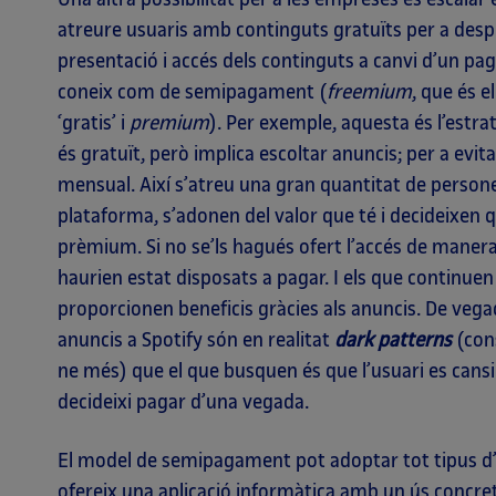
atreure usuaris amb continguts gratuïts per a despr
presentació i accés dels continguts a canvi d’un 
coneix com de semipagament (
freemium
, que és e
‘gratis’ i
premium
). Per exemple, aquesta és l’estrat
és gratuït, però implica escoltar anuncis; per a evit
mensual. Així s’atreu una gran quantitat de perso
plataforma, s’adonen del valor que té i decideixen q
prèmium. Si no se’ls hagués ofert l’accés de manera
haurien estat disposats a pagar. I els que continue
proporcionen beneficis gràcies als anuncis. De vega
anuncis a Spotify són en realitat
dark patterns
(cons
ne més) que el que busquen és que l’usuari es cansi
decideixi pagar d’una vegada.
El model de semipagament pot adoptar tot tipus d’ar
ofereix una aplicació informàtica amb un ús concre