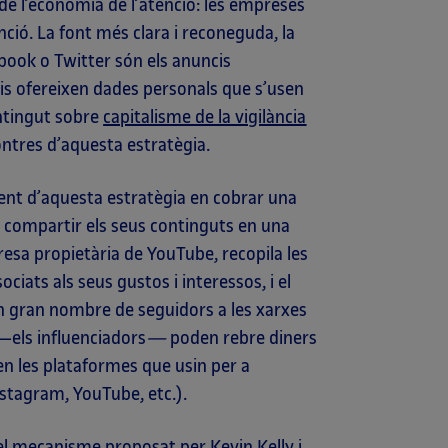
de l’economia de l’atenció: les empreses
ció. La font més clara i reconeguda, la
ook o Twitter són els anuncis
aris ofereixen dades personals que s’usen
ontingut sobre
capitalisme de la vigilància
ontres d’aquesta estratègia.
ent d’aquesta estratègia en cobrar una
r compartir els seus continguts en una
resa propietària de YouTube, recopila les
ciats als seus gustos i interessos, i el
n gran nombre de seguidors a les xarxes
—els influenciadors
—
poden rebre diners
n les plataformes que usin per a
stagram, YouTube, etc.).
 el mecanisme proposat per Kevin Kelly i