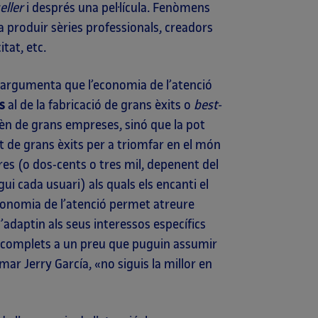
eller
i després una pel·lícula. Fenòmens
a produir sèries professionals, creadors
tat, etc.
ly argumenta que l’economia de l’atenció
s
al de la fabricació de grans èxits o
best-
epèn de grans empreses, sinó que la pot
t de grans èxits per a triomfar en el món
ores (o dos-cents o tres mil, depenent del
gui cada usuari) als quals els encanti el
’economia de l’atenció permet atreure
’adaptin als seus interessos específics
 complets a un preu que puguin assumir
r Jerry García, «no siguis la millor en