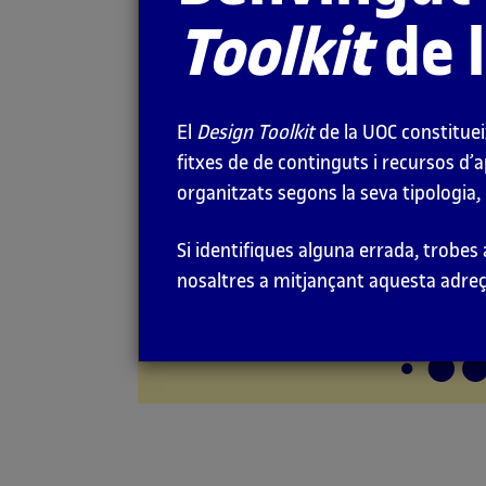
Toolkit
de 
Economia de
l’atenció
El
Design Toolkit
de la UOC constituei
MIRADES
fitxes de de continguts i recursos d’
organitzats segons la seva tipologia, 
Si identifiques alguna errada, trobes
nosaltres a mitjançant aquesta adre