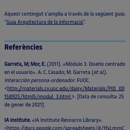
Aquest contingut s’amplia a través de la següent guia:
“
Guia Arquitectura de la informació
”.
Referències
Garreta, M; Mor, E.
(2011). «Módulo 3. Diseño centrado
en el usuario». A: C. Casado; M. Garreta (
et al
.).
Interacción persona-ordenador
. FUOC.
<
http://materials.cv.uoc.edu/daisy/Materials/PID_00
158925/html5/modul_3.html
>. [Data de consulta: 25
de gener de 2021].
IA Institute.
«IA Institute Resource Library».
<
https://docs.google.com/spreadsheets/d/1fxLmmC