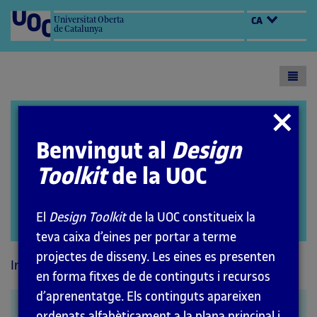
Universitat Oberta
CA
de Catalunya
Toogl
menu
Design Toolkit
Tancar
modal
Benvingut al
Design
Toolkit
de la UOC
El
Design Toolkit
de la UOC constitueix la
Open
teva caixa d’eines per portar a terme
modal
projectes de disseny. Les eines es presenten
Inici
Mètodes
en forma fitxes de de continguts i recursos
d’aprenentatge. Els continguts apareixen
Arquitectura de la
ordenats alfabèticament a la plana principal i