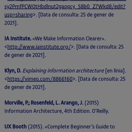
sy2PmfPCWOtHbdlnut2gaopcy_S8b0_Z7Wkd8/edit?
usp=sharing
>. [Data de consulta: 25 de gener de
2021].
IA Institute.
«We Make Information Clearer».
<
http://www.iainstitute.org/
>. [Data de consulta: 25
de gener de 2021].
Klyn, D.
Explaining information architecture
[en línia].
<
https://vimeo.com/8866160
>. [Data de consulta: 25
de gener de 2021].
Morville, P.; Rosenfeld, L. Arango, J.
(2015)
Information Architecture, 4th Edition. O’Reilly.
UX Booth
(2015). «Complete Beginner’s Guide to