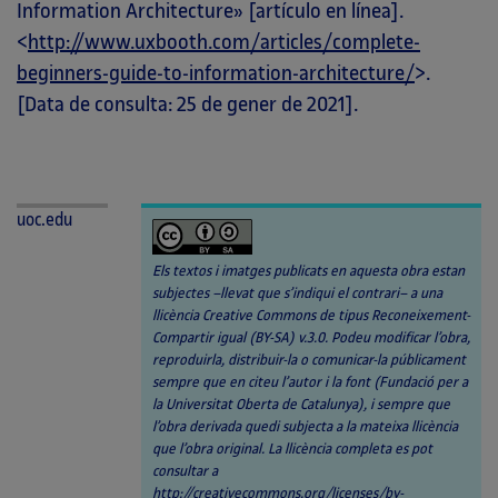
Information Architecture» [artículo en línea].
<
http://www.uxbooth.com/articles/complete-
beginners-guide-to-information-architecture/
>.
[Data de consulta: 25 de gener de 2021].
uoc.edu
Els textos i imatges publicats en aquesta obra estan
subjectes –llevat que s’indiqui el contrari– a una
llicència Creative Commons de tipus Reconeixement-
Compartir igual (BY-SA) v.3.0. Podeu modificar l’obra,
reproduirla, distribuir-la o comunicar-la públicament
sempre que en citeu l’autor i la font (Fundació per a
la Universitat Oberta de Catalunya), i sempre que
l’obra derivada quedi subjecta a la mateixa llicència
que l’obra original. La llicència completa es pot
consultar a
http://creativecommons.org/licenses/by-