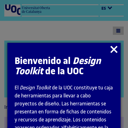
Universitat Oberta
ES
de Catalunya
Toogl
menu
Design Toolkit
Cerrar
modal
Bienvenido al
Design
Toolkit
de la UOC
El
Design Toolkit
de la UOC constituye tu caja
Abrir
de herramientas para llevar a cabo
modal
proyectos de diseño. Las herramientas se
Inicio
Principios
Perceptivos
presentan en forma de fichas de contenidos
y recursos de aprendizaje. Los contenidos
Proximidad (
closure
)
aparecen ordenados alfabéticamente en la