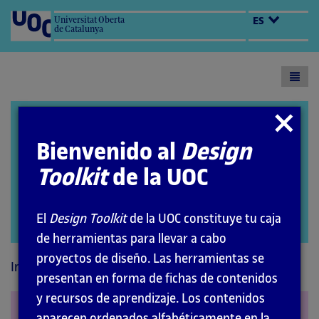
Universitat Oberta
ES
de Catalunya
Toogl
menu
Design Toolkit
Cerrar
modal
Bienvenido al
Design
Toolkit
de la UOC
El
Design Toolkit
de la UOC constituye tu caja
Abrir
de herramientas para llevar a cabo
modal
proyectos de diseño. Las herramientas se
Inicio
Recursos
Estrategias visuales
presentan en forma de fichas de contenidos
y recursos de aprendizaje. Los contenidos
Mapeo de experiencias
aparecen ordenados alfabéticamente en la