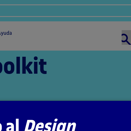
Ayuda
olkit
 al
Design