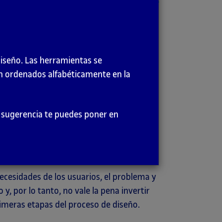
 de experimentación, prueba y evaluación
iminan problemas y este se adecua a los
diseño. Las herramientas se
terativo mejora el diseño a lo largo del
en ordenados alfabéticamente en la
hecho e iterar sobre las soluciones
er sugerencia te puedes poner en
gar a productos interesantes y adecuados.
nar los problemas derivados de los
necesidades de los usuarios, el problema y
y, por lo tanto, no vale la pena invertir
imeras etapas del proceso de diseño.