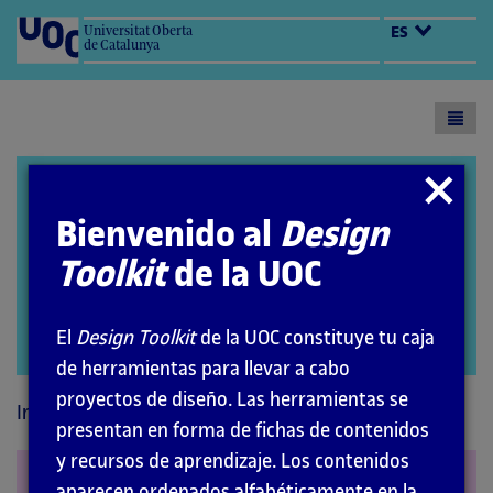
Universitat Oberta
ES
de Catalunya
Toogl
menu
Design Toolkit
Cerrar
modal
Bienvenido al
Design
Toolkit
de la UOC
El
Design Toolkit
de la UOC constituye tu caja
Abrir
de herramientas para llevar a cabo
modal
proyectos de diseño. Las herramientas se
Inicio
Recursos
Estrategias visuales
presentan en forma de fichas de contenidos
y recursos de aprendizaje. Los contenidos
Combinatoria visual
aparecen ordenados alfabéticamente en la