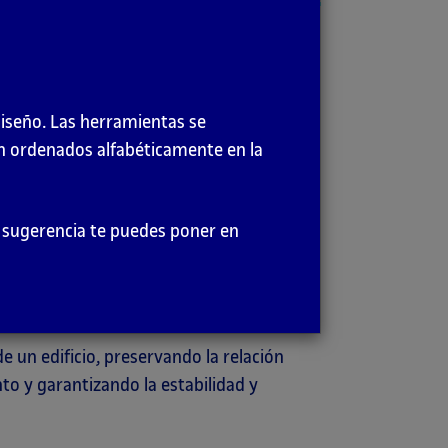
a de diseño continua y coherente en
En periódicos y revistas, el contenido
diseño. Las herramientas se
 diariamente o incluso con más
en ordenados alfabéticamente en la
herencia gráfica que proporciona identidad
 largo de todas las páginas, aunque los
er sugerencia te puedes poner en
 poder identificar una aplicación o una
eneral sea diferente en cada pantalla.
de un edificio, preservando la relación
o y garantizando la estabilidad y