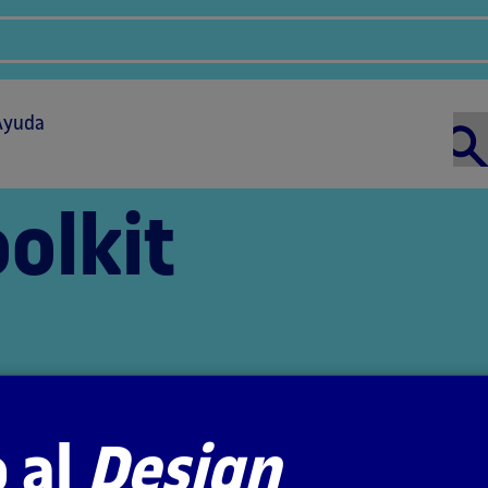
Ayuda
olkit
 al
Design