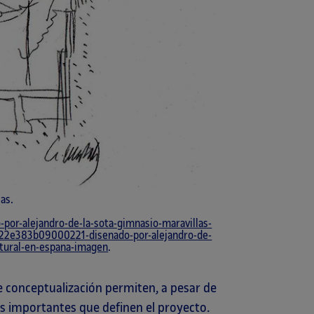
las.
por-alejandro-de-la-sota-gimnasio-maravillas-
b22e383b09000221-disenado-por-alejandro-de-
ultural-en-espana-imagen
.
 de conceptualización permiten, a pesar de
s importantes que definen el proyecto.