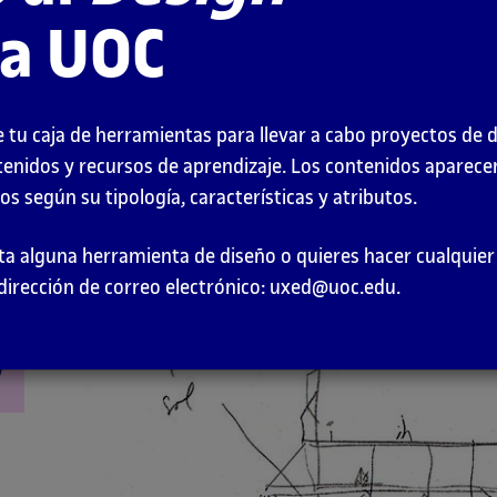
Descripción
la UOC
n
La representación de la evolución de un proyecto e
a la hora de plasmar ideas. El tipo de material que
 tu caja de herramientas para llevar a cabo proyectos de 
grado de detalle que requiere en dicho momento.
tenidos y recursos de aprendizaje. Los contenidos aparec
s según su tipología, características y atributos.
En las fases iniciales, cuando el detalle todavía no 
materiales es mucho más amplio, abstracto y de may
falta alguna herramienta de diseño o quieres hacer cualqui
dirección de correo electrónico: uxed@uoc.edu.