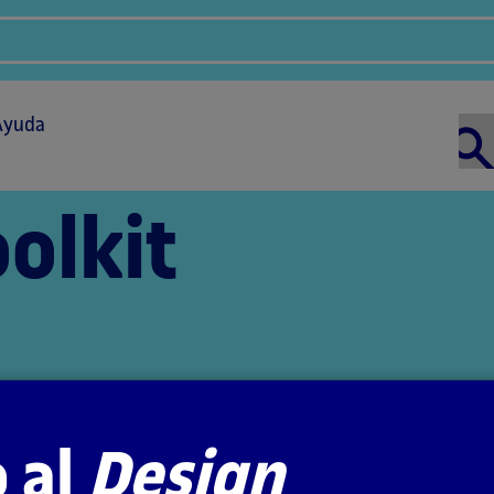
Ayuda
olkit
 al
Design