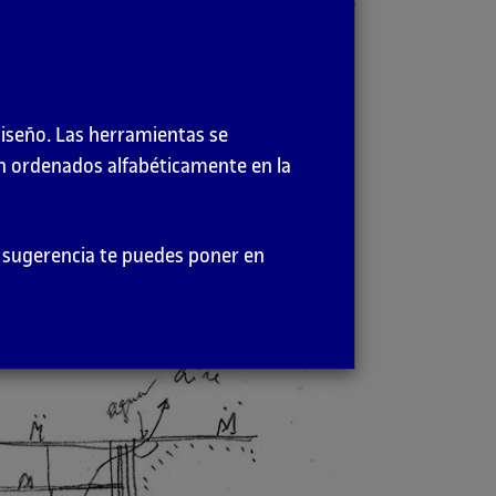
n arquitectura es un ejemplo interesante
 se va entregando en cada fase responde al
diseño. Las herramientas se
en ordenados alfabéticamente en la
aparece, el significado que comunican los
or alcance que los detalles.
er sugerencia te puedes poner en