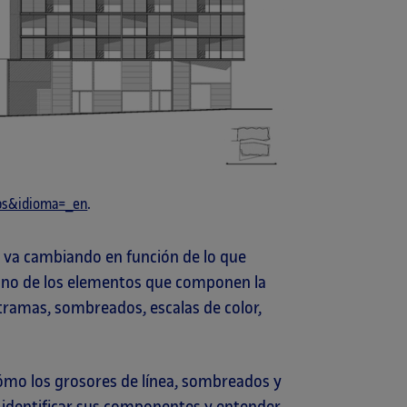
eps&idioma=_en
.
al va cambiando en función de lo que
no de los elementos que componen la
, tramas, sombreados, escalas de color,
ómo los grosores de línea, sombreados y
, identificar sus componentes y entender