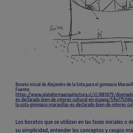
Boceto inicial de Alejandro de la Sota para el gimnasio Maravil
Fuente:
https://www.plataformaarquitectura.cl/cl/881879/disenado-
es-declarado-bien-de-interes-cultural-en-espana/59e77508
la-sota-gimnasio-maravillas-es-declarado-bien-de-interes-c
Los bocetos que se utilizan en las fases iniciales o
su simplicidad, entender los conceptos y rasgos má