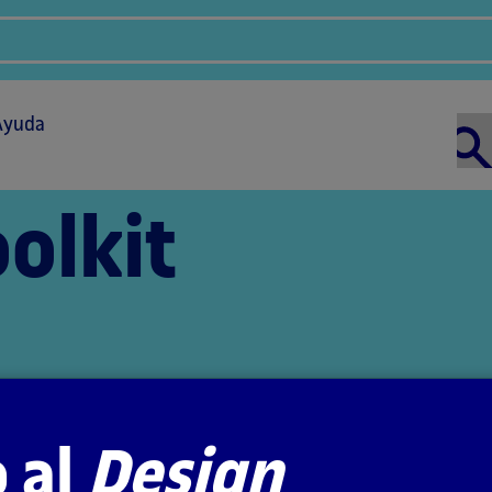
Ayuda
olkit
 al
Design