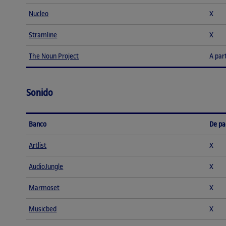
Nucleo
X
Stramline
X
The Noun Project
A par
Sonido
Banco
De p
Artlist
X
AudioJungle
X
Marmoset
X
Musicbed
X