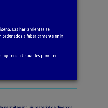
s de interfaz que pueden facilitar la
diseño. Las herramientas se
en ordenados alfabéticamente en la
, como por ejemplo:
er sugerencia te puedes poner en
le permiten incluir material de diversos