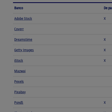
Banco
De p
Adobe Stock
X
Coverr
Dreamstime
X
Getty Images
X
iStock
X
Mazwai
Pexels
Pixabay
Pond5
X