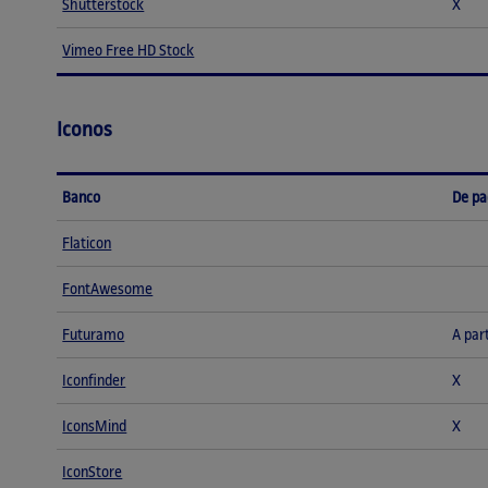
Shutterstock
X
Vimeo Free HD Stock
Iconos
Banco
De p
Flaticon
FontAwesome
Futuramo
A par
Iconfinder
X
IconsMind
X
IconStore