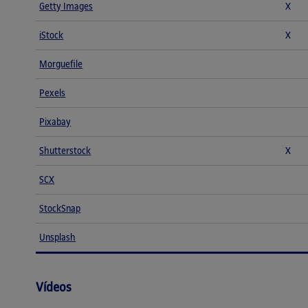
Getty Images
X
iStock
X
Morguefile
Pexels
Pixabay
Shutterstock
X
SCX
StockSnap
Unsplash
Vídeos