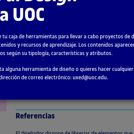
Introducción
la UOC
Las librerías de elementos proporcionan componente
tarea de los diseñadores visuales.
 tu caja de herramientas para llevar a cabo proyectos de 
tenidos y recursos de aprendizaje. Los contenidos aparec
Estos componentes pueden ser de diferentes tipos
s según su tipología, características y atributos.
Imágenes
falta alguna herramienta de diseño o quieres hacer cualqui
Vídeos
dirección de correo electrónico: uxed@uoc.edu.
Iconos
Sonidos
Referencias
El diseñador dispone de librerías de elementos que 