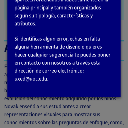
página principal y también organizados
GUÍA
según su tipología, características y
atributos.
Si identificas algun error, echas en falta
Antes de comenzar
alguna herramienta de diseño o quieres
hacer cualquier sugerencia te puedes poner
en contacto con nosotros a través esta
Esta guía amplía la ficha de
Mapa conceptual
. La
dirección de correo electrónico:
aproximación a los mapas conceptuales como
uxed@uoc.edu.
método fue desarrollado por
Joseph Novak
, que
buscaba una nueva herramienta para describir la
evolución del conocimiento adquirido por los niños.
Novak enseñó a sus estudiantes a crear
representaciones visuales para mostrar sus
conocimientos sobre las preguntas de enfoque, como,