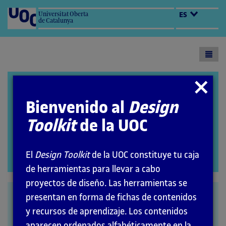
Universitat Oberta
ES
de Catalunya
Toogl
menu
Design Toolkit
Cerrar
modal
Bienvenido al
Design
Toolkit
de la UOC
El
Design Toolkit
de la UOC constituye tu caja
Abrir
de herramientas para llevar a cabo
modal
proyectos de diseño. Las herramientas se
Mapa
presentan en forma de fichas de contenidos
y recursos de aprendizaje. Los contenidos
conceptual
aparecen ordenados alfabéticamente en la